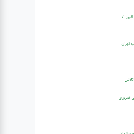
لبرز /
ب تهران
 تلاش
یی ضروری
ه سازمان