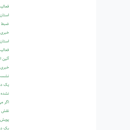
فعالیت
استان 
ضبط وی
خبری ش
استان 
فعالیت
آئین ا
خبری ش
نشست م
یک دهه
نشده 
اگر می
نقش ه
پویش 
یک دهه