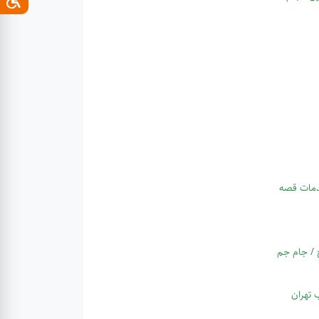
دمات قصه
ج / جام جم
ب تهران