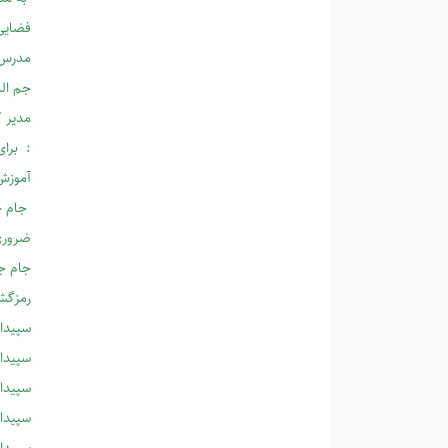
فضایی
مدرس 
جم الب
مدیر ک
: برای
آموزش 
جام جم
ضروری
جام جم
رمزگشا
سپیدار
سپیدار
سپیدار
سپیدار