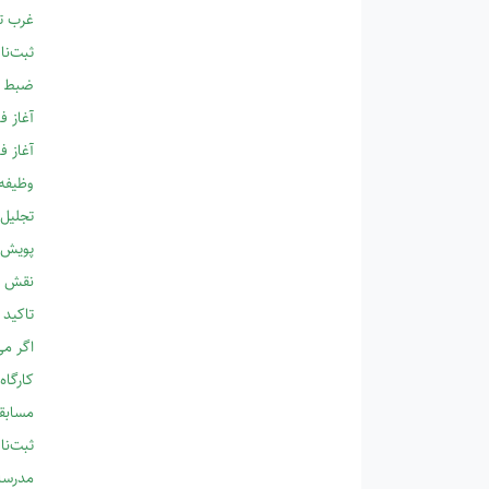
غرب ت
ثبت‌نا
ضبط وی
آغاز ف
آغاز ف
وظیفه 
تجلیل از مادرِ
پویش 
نقش ه
تاکید 
اگر می
کارگاه
مسابقه
ثبت‌نا
مدرسان