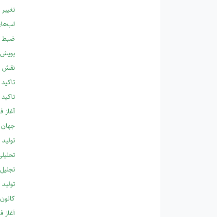
تغییر 
لب‌های
ضبط وی
پویش «
نقش هن
تاکید 
تاکید 
آغاز ف
جهان ا
تولید 
تحلیلی
تجلیل 
تولید 
کانون پرورش 
آغاز ف