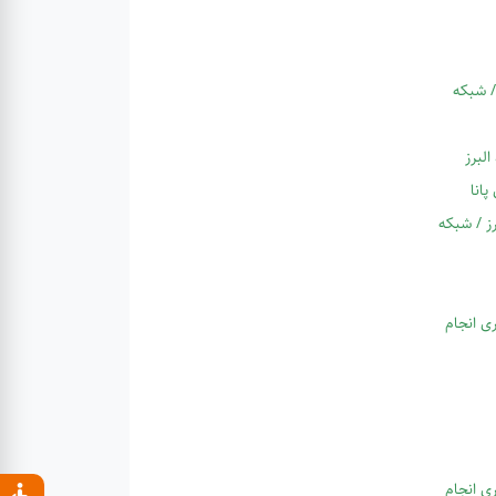
/ شبکه
لبرز
پانا
ز / شبکه
ی انجام
ی انجام