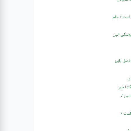
 است / جام
هنگی البرز
فصل پاییز
ان
شا نیوز
لبرز /
است /