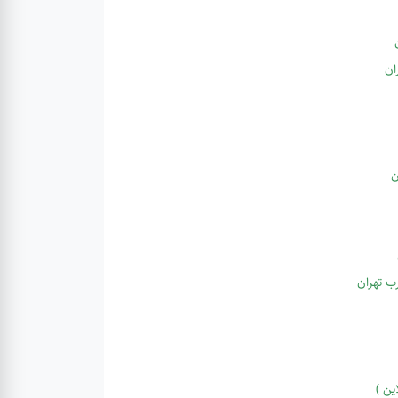
ان
ب تهران
ین )