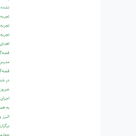
نشده 
تجربه 
تجربه 
تجربه 
اهدای 
قصه‌گو
مدرس ق
قصه‌گو
در شش
ضروری
اجرای 
به همت
البرز 
برگزار
چهارمی