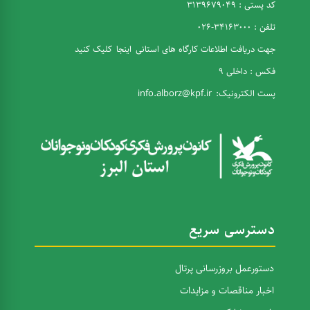
کد پستی : 3139679049
تلفن : 34163000-026
جهت دریافت اطلاعات کارگاه های استانی
اینجا
کلیک کنید
فکس : داخلی 9
پست الکترونیک:
info.alborz@kpf.ir
دسترسی سریع
دستورعمل بروزرسانی پرتال
اخبار مناقصات و مزایدات