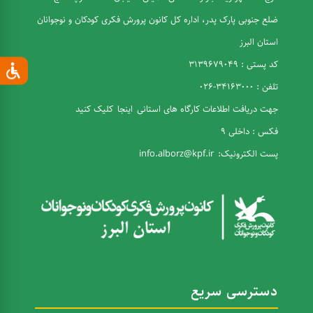
ضلع جنوبی پارک پدر، اداره کل کانون پرورش فکری کودکان و نوجوانان
استان البرز
کد پستی : 3139679049
تلفن : 34163000-026
جهت دریافت اطلاعات کارگاه های استانی
اینجا
کلیک کنید
فکس : داخلی 9
پست الکترونیک:
info.alborz@kpf.ir
دسترسی سریع