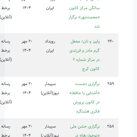
لگی مرکز کانون
ایران
1404
برخط
حمدشهر» برگزار
(آنلاین)
ییز و نان؛ محفل
رویداد
20 مهر
رسانه
م مادر و فرزندی
ایران
1404
برخط
در مرکز شماره ۲
(آنلاین)
نون کرج
گزاری نشست
سپیدار
20 مهر
رسانه
شنایی با حافظ»
نیوز(آنلاین)
1404
برخط
 کانون پرورش
(آنلاین)
ری هشتگرد
گزاری جشن ملی
سپیدار
20 مهر
رسانه
وخوان‌ها» در
نیوز(آنلاین)
1404
برخط