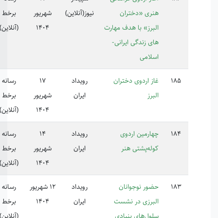
ری «دختران
نیوز(آنلاین)
شهریور
برخط
برز» با هدف مهارت
1404
(آنلاین)
ی زندگی ایرانی-
لامی
ز اردوی دختران
رویداد
17
رسانه
رز
ایران
شهریور
برخط
1404
(آنلاین)
ارمین اردوی
رویداد
14
رسانه
له‌پشتی هنر
ایران
شهریور
برخط
1404
(آنلاین)
ور نوجوانان
رویداد
12 شهریور
رسانه
برزی در نشست
ایران
1404
برخط
ول‌های بنیادی
(آنلاین)