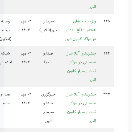
رز
ژه برنامه‌های
سپیدار
02 مهر
رسانه
ته‌ی دفاع مقدس
نیوز(آنلاین)
1404
برخط
 مراکز کانون البرز
(آنلاین)
ن‌های آغاز سال
صدا و
02 مهر
شبکه
صیلی در مراکز
سیما
1404
اجتماعی
بت و سیار کانون
رز
ن‌های آغاز سال
خبرگزاری
02 مهر
صدا و
صیلی در مراکز
صدا و
1404
سیما
بت و سیار کانون
سیمای
رز
البرز