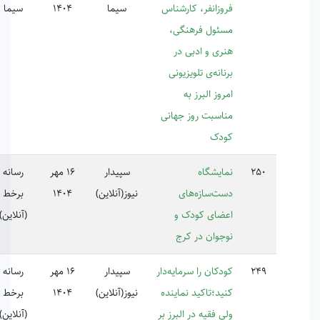
وزانفر، کارشناس
سیما
1404
سیما
ئول فرهنگی،
ری و ادبی در
انه‌ی تلویزیونی
وز البرز به
اسبت روز جهانی
دک
ایشگاه
سپیدار
16 مهر
رسانه
ت‌سازه‌های
نیوز(آنلاین)
1404
برخط
ضای کودک و
(آنلاین)
جوان در کرج
دکان را سرمایه‌دار
سپیدار
16 مهر
رسانه
ید؛تاکید نماینده
نیوز(آنلاین)
1404
برخط
ی فقیه در البرز بر
(آنلاین)