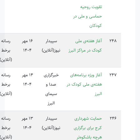
ویت روحیه
اسی و ملی در
دکان
از هفته‌ی ملی
سپیدار
16 مهر
رسانه
دک در مراکز البرز
نیوز(آنلاین)
1404
برخط
(آنلاین)
ز ویژه برنامه‌های
خبرگزاری
14 مهر
رسانه
ته‌ی ملی کودک در
صدا و
1404
برخط
رز
سیمای
(آنلاین)
البرز
ایت شهرداری
سپیدار
13 مهر
رسانه
ج برای برگزاری
نیوز(آنلاین)
1404
برخط
چه باشکوه‌تر
(آنلاین)