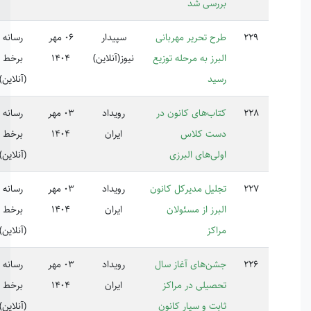
رسی شد
ح تحریر مهربانی
سپیدار
06 مهر
رسانه
برز به مرحله توزیع
نیوز(آنلاین)
1404
برخط
ید
(آنلاین)
اب‌های کانون در
رویداد
03 مهر
رسانه
ت کلاس
ایران
1404
برخط
لی‌های البرزی
(آنلاین)
لیل مدیرکل کانون
رویداد
03 مهر
رسانه
برز از مسئولان
ایران
1404
برخط
اکز
(آنلاین)
ن‌های آغاز سال
رویداد
03 مهر
رسانه
صیلی در مراکز
ایران
1404
برخط
بت و سیار کانون
(آنلاین)