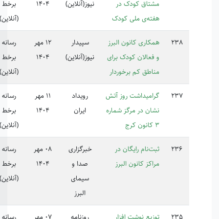
تاق کودک در
نیوز(آنلاین)
1404
برخط
ته‌ی ملی کودک
(آنلاین)
کاری کانون البرز
سپیدار
12 مهر
رسانه
فعالان کودک برای
نیوز(آنلاین)
1404
برخط
اطق کم برخوردار
(آنلاین)
امیداشت روز آتش
رویداد
11 مهر
رسانه
ان در مرگز شماره
ایران
1404
برخط
(آنلاین)
ت‌نام رایگان در
خبرگزاری
08 مهر
رسانه
اکز کانون البرز
صدا و
1404
برخط
سیمای
(آنلاین)
البرز
زیع نوشت افزار
روزنامه
07 مهر
رسانه
224698