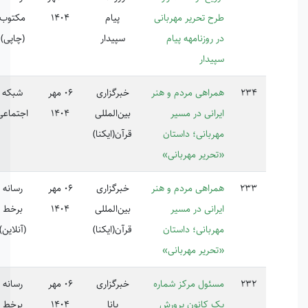
ح تحریر مهربانی
پیام
1404
مکتوب
 روزنامهه پیام
سپیدار
(چاپی)
یدار
راهی مردم و هنر
خبرگزاری
06 مهر
شبکه
رانی در مسیر
بین‌المللی
1404
اجتماعی
ربانی؛ داستان
قرآن(ایکنا)
حریر مهربانی»
راهی مردم و هنر
خبرگزاری
06 مهر
رسانه
رانی در مسیر
بین‌المللی
1404
برخط
ربانی؛ داستان
قرآن(ایکنا)
(آنلاین)
حریر مهربانی»
ئول مرکز شماره
خبرگزاری
06 مهر
رسانه
 کانون پرورش
پانا
1404
برخط