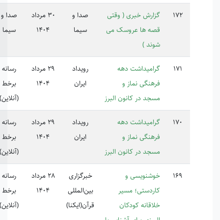
ارش خبری ( وقتی
صدا و
30 مرداد
صدا و
220852
ه ها عروسک می
سیما
1404
سیما
ند )
امیداشت دهه
رویداد
29 مرداد
رسانه
هنگی نماز و
ایران
1404
برخط
جد در کانون البرز
(آنلاین)
امیداشت دهه
رویداد
29 مرداد
رسانه
هنگی نماز و
ایران
1404
برخط
جد در کانون البرز
(آنلاین)
شنویسی و
خبرگزاری
28 مرداد
رسانه
ردستی؛ مسیر
بین‌المللی
1404
برخط
اقانه کودکان
قرآن(ایکنا)
(آنلاین)
برزی برای آشنایی با