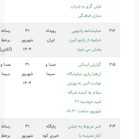
لی گری و جریان
زی فرهنگی
ایشنامه رادیویی
رویداد
31
رسانه
نو» از رادیو البرز،
ایران
شهریور
برخط
ش می شود
1404
(آنلاین)
ارش ارسالی
صدا و
31
صدا و
223377
زهرا_یاری نمایشگاه
سیما
شهریور
سیما
شت البرز به پویش
1404
ام به آینده شبکه
امید دوشنبه 31
یور ساعت 18:30
ر مربوط به جشن
پایگاه
31
رسانه
از مدرسه با
خبری کوه
شهریور
برخط