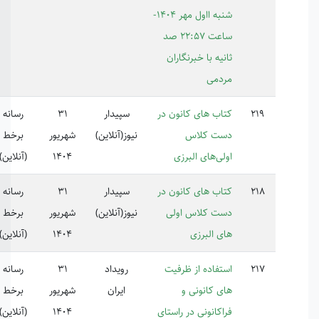
شنبه ااول مهر 1404-
ساعت 22:57 صد
یه با خبرنگاران
دمی
اب های کانون در
سپیدار
31
رسانه
ت کلاس
نیوز(آنلاین)
شهریور
برخط
لی‌های البرزی
1404
(آنلاین)
اب های کانون در
سپیدار
31
رسانه
ت کلاس اولی
نیوز(آنلاین)
شهریور
برخط
ی البرزی
1404
(آنلاین)
تفاده از ظرفیت
رویداد
31
رسانه
ی کانونی و
ایران
شهریور
برخط
اکانونی در راستای
1404
(آنلاین)