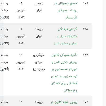
ور نوجوانان در
رویداد
05
رسانه
یداد نوجوانان
ایران
شهریور
برخط
رینشگر
1404
(آنلاین)
دش فرهنگی
رویداد
05
رسانه
ابخانه سیار در
ایران
شهریور
برخط
 روستای البرز
1404
(آنلاین)
کید مدیرکل کانون
خبرگزاری
03
رسانه
ورش فکری البرز و
میثاق
شهریور
برخط
ردار محمدشهر بر
جوان نیوز
1404
(آنلاین)
سعه زیرساخت‌های
هنگی برای کودکان
نوجوانان
پایی غرفه کانون در
رویداد
03
رسانه