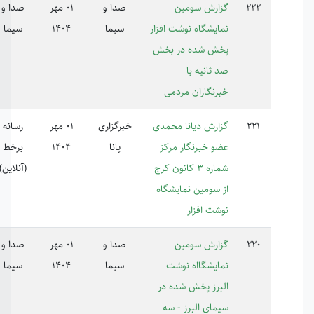
ارش سومین
صدا و
01 مهر
صدا و
224737,224738
ایشگاه نوشت افزار
سیما
1404
سیما
ش شده در بخش
 ثانیه با
رنگاران مردمی
ارش دیانا محمدی
خبرگزاری
01 مهر
رسانه
223480
و خبرنگار مرکز
پانا
1404
برخط
شماره 3 کانون کرج
(آنلاین)
 سومین نمایشگاه
شت افزار
ارش سومین
صدا و
01 مهر
صدا و
223611,223612
ایشگااه نوشت
سیما
1404
سیما
برز پخش شده در
مای البرز - سه