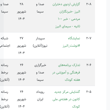
ارش اردوی دختران
صدا و
28
صدا و
223023
برز -خبرنگاران
سیما
شهریور
سیما
مردمی - خبر 100
1404
نیه - سیمای البرز
ایشگاه
سپیدار
27
شبکه
وشت_البرز
نیوز(آنلاین)
شهریور
اجتماعی
1404
ارک برنامه‌های
خبرگزاری
26
رسانه
هنگی و آموزشی در
صدا و
شهریور
برخط
ته کودک
سیما
1404
(آنلاین)
ایش مرکز جدید
رویداد
26
رسانه
نون در هفته‌ی ملی
ایران
شهریور
برخط
دک
1404
(آنلاین)