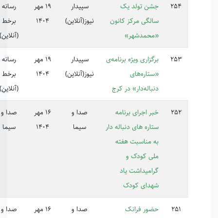
ن تولد یک
سپیدار
19 مهر
رسانه
لگی مرکز کانون
نیوز(آنلاین)
1404
برخط
حمدشهر»
(آنلاین)
گزاری ویژه برنامه‌ی
سپیدار
19 مهر
رسانه
تاره‌های
نیوز(آنلاین)
1404
برخط
باله‌دار» در کرج
(آنلاین)
ر اجرای برنامه
صدا و
16 مهر
صدا و
227757
اره های دنباله دار
سیما
1404
سیما
 مناسبت هفته
ی کودک و
امیداشت یاد
دای کودک
ور فرانک
صدا و
16 مهر
صدا و
225880