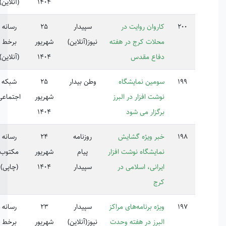
1404
(آنلاین)
روان روایت در
سپیدار
25
رسانه
لات کرج در هفته
نیوز(آنلاین)
شهریور
برخط
اع مقدس
1404
(آنلاین)
مین نمایشگاه
وطن بیدار
25
شبکه
شت افزار در البرز
شهریور
اجتماعی
گزار می شود
1404
ر ویژه گشایش
روزنامه
24
رسانه
223025
ایشگاه نوشت افزار
پیام
شهریور
مکتوب
رانی، اسلامی در
سپیدار
1404
(چاپی)
ج
ژه برنامه‌های مراکز
سپیدار
23
رسانه
برز در هفته وحدت
نیوز(آنلاین)
شهریور
برخط