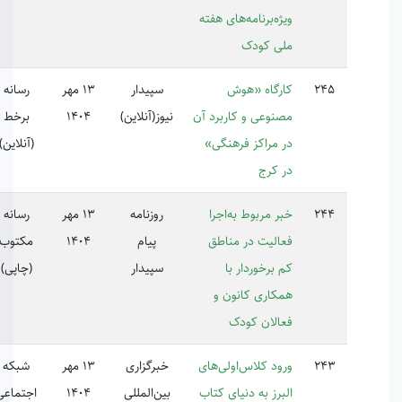
ژه‌برنامه‌های هفته
ی کودک
رگاه «هوش
سپیدار
13 مهر
رسانه
نوعی و کاربرد آن
نیوز(آنلاین)
1404
برخط
 مراکز فرهنگی»
(آنلاین)
 کرج
ر مربوط به‌اجرا
روزنامه
13 مهر
رسانه
224837
الیت در مناطق
پیام
1404
مکتوب
 برخوردار با
سپیدار
(چاپی)
کاری کانون و
الان کودک
ود کلاس‌اولی‌های
خبرگزاری
13 مهر
شبکه
برز به دنیای کتاب
بین‌المللی
1404
اجتماعی