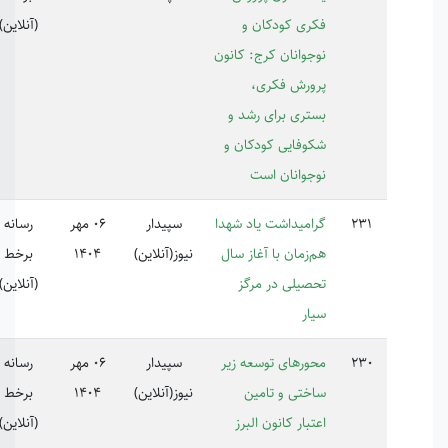
ری کودکان و
(آنلاین)
جوانان کرج: کانون
ورش فکری،
تری برای رشد و
وفایی کودکان و
جوانان است
امیداشت یاد شهدا
سپیدار
06 مهر
رسانه
‌زمان با آغاز سال
نیوز(آنلاین)
1404
برخط
صیلی در مرگز
(آنلاین)
ار
ورهای توسعه زیر
سپیدار
06 مهر
رسانه
ختی و تامین
نیوز(آنلاین)
1404
برخط
بار کانون البرز
(آنلاین)