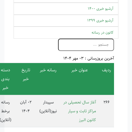
 مهر 1404
عنوان خبر
رسانه خبر
تاریخ
دسته
سند خبر
خبر
بندی
خبر
از سال تحصیلی در
سپیدار
02 آبان
رسانه
اکز ثابت و سیار
نیوز(آنلاین)
1404
برخط
نون البرز
(آنلاین)