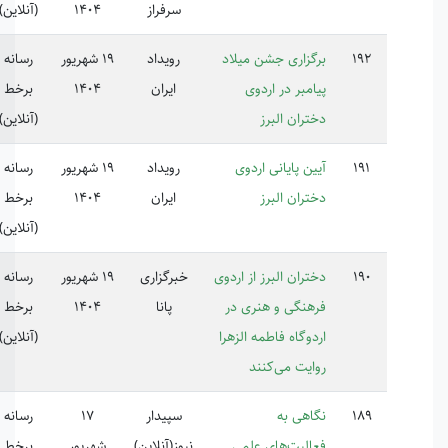
سرفراز
1404
(آنلاین)
گزاری جشن میلاد
رویداد
19 شهریور
رسانه
امبر در اردوی
ایران
1404
برخط
تران البرز
(آنلاین)
ین پایانی اردوی
رویداد
19 شهریور
رسانه
تران البرز
ایران
1404
برخط
(آنلاین)
تران البرز از اردوی
خبرگزاری
19 شهریور
رسانه
222516
هنگی و هنری در
پانا
1404
برخط
دوگاه فاطمه الزهرا
(آنلاین)
ایت می‌کنند
اهی به
سپیدار
17
رسانه
الیت‌های علمی
نیوز(آنلاین)
شهریور
برخط