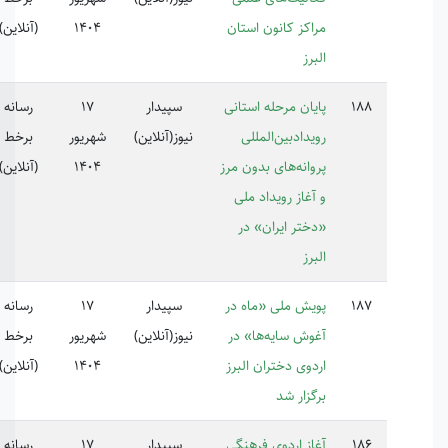
اکز کانون استان
1404
(آنلاین)
رز
یان مرحله استانی
سپیدار
17
رسانه
یدادبین‌المللی
نیوز(آنلاین)
شهریور
برخط
وانه‌های بدون مرز
1404
(آنلاین)
آغاز رویداد ملی
ختر ایران» در
رز
یش ملی «ماه در
سپیدار
17
رسانه
وش سایه‌ها» در
نیوز(آنلاین)
شهریور
برخط
دوی دختران البرز
1404
(آنلاین)
گزار شد
از اردوی فرهنگی
سپیدار
17
رسانه