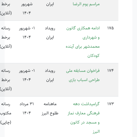
اسم یوم الرضا
ایران
شهریور
برخط
1404
(آنلاین)
امه همکاری گانون
رویداد
01 شهریور
رسانه
شهرداری
ایران
1404
برخط
مدشهر برای آینده
(آنلاین)
دکان
اخوان مسابقه ملی
رویداد
01 شهریور
رسانه
احی اسباب بازی
ایران
1404
برخط
(آنلاین)
امیداشت دهه
ماهنامه
31 مرداد
رسانه
220517
هنگی معارف نماز
طلوع البرز
1404
مکتوب
مسجد در کانون
(چاپی)
رز