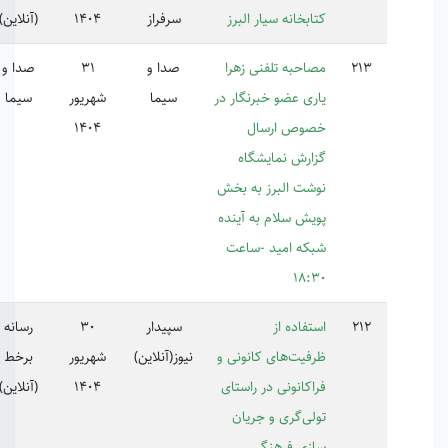
ابخانه سیار البرز
سرفراز
1404
(آنلاین)
احبه تلفنی زهرا
صدا و
31
صدا و
223373
ری عضو خبرنگار در
سیما
شهریور
سیما
وص ارسال
1404
ارش نمایشگاه
شت البرز به بخش
یش سلام به آینده
که امید -ساعت
18:
تفاده از
سپیدار
30
رسانه
فیت‌های کانونی و
نیوز(آنلاین)
شهریور
برخط
اکانونی در راستای
1404
(آنلاین)
لی‌گری و جریان
زی فرهنگی