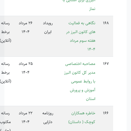
از
اهی به فعالیت
رویداد
26 مرداد
رسانه
ی کانون البرز در
ایران
1404
برخط
ته سوم مرداد
(آنلاین)
14
احبه اختصاصی
25 مرداد
رسانه
220672
یر کل کانون البرز
1404
برخط
 روابط عمومی
(آنلاین)
وزش و پرورش
تان
طره همکاران
روزنامه
22 مرداد
رسانه
220114
چک ( داستان)
دارایی
1404
مکتوب
(چاپی)