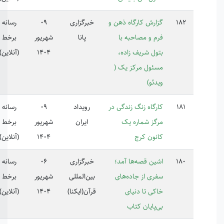
ارش کارگاه ذهن و
خبرگزاری
09
رسانه
221152
م و مصاحبه با
پانا
شهریور
برخط
ول شریف زاده،
1404
(آنلاین)
ئول مرکز یک (
دئو)
رگاه زنگ زندگی در
رویداد
09
رسانه
گز شماره یک
ایران
شهریور
برخط
نون کرج
1404
(آنلاین)
ین قصه‌ها آمد؛
خبرگزاری
06
رسانه
ری از جاده‌های
بین‌المللی
شهریور
برخط
کی تا دنیای
قرآن(ایکنا)
1404
(آنلاین)
‌پایان کتاب