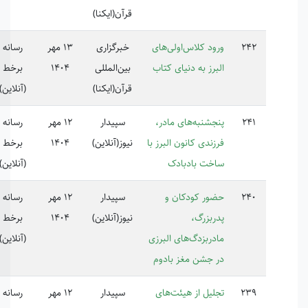
قرآن(ایکنا)
ود کلاس‌اولی‌های
خبرگزاری
13 مهر
رسانه
برز به دنیای کتاب
بین‌المللی
1404
برخط
قرآن(ایکنا)
(آنلاین)
جشنبه‌های مادر،
سپیدار
12 مهر
رسانه
زندی کانون البرز با
نیوز(آنلاین)
1404
برخط
خت بادبادک
(آنلاین)
ور کودکان و
سپیدار
12 مهر
رسانه
ربزرگ،
نیوز(آنلاین)
1404
برخط
دربزدگ‌های البرزی
(آنلاین)
 جشن مغز بادوم
لیل از هیئت‌های
سپیدار
12 مهر
رسانه