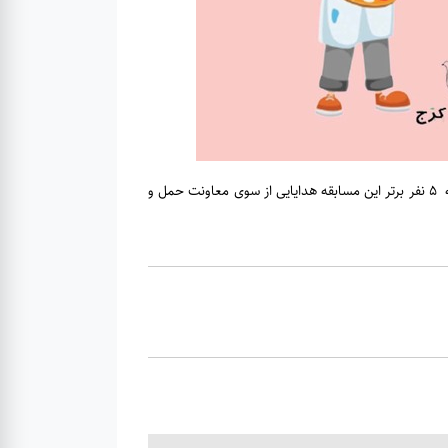
لازم به توضیح است جمعی از مربیان هنری کانون پرورش فکری کودکان و نوجوانان استان البرز داوری این آثار را بر عهده خواهند داشت و به ۵ نفر برتر این مسابقه هدایایی از سوی معاونت حمل و