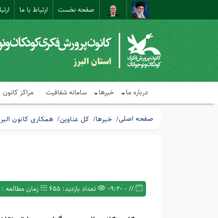
صفحه نخست
ارتباط با ما
ارتب
استان البرز
درباره ما
خبرها
سامانه شفافیت
مراکز کانون
صفحه اصلی
خبرها
کل عناوین
همکاری کانون البرز
// - 09:20
تعداد بازدید: 655
زمان مطالعه : 1 دقیقه