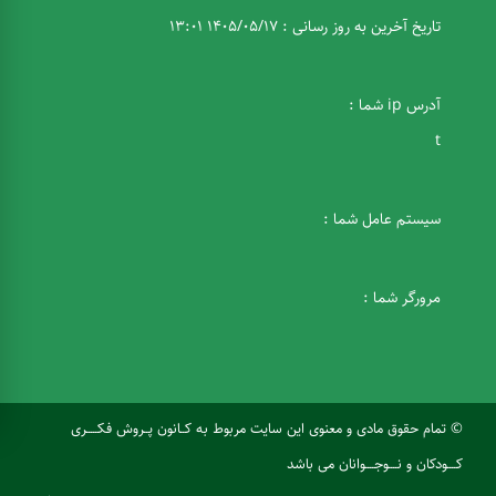
تاریخ آخرین به روز رسانی : 1405/05/17 13:01
آدرس ip شما :
t
سیستم عامل شما :
مرورگر شما :
© تمام حقوق مادی و معنوی این سایت مربوط به کــانون پــروش فکـــــری
کــــودکان و نــــوجــــوانان می باشد