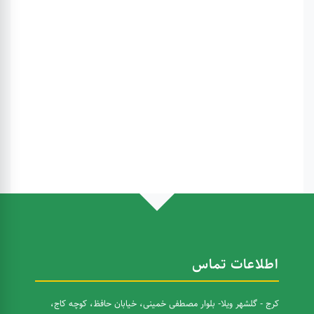
اطلاعات تماس
کرج - گلشهر ویلا- بلوار مصطفی خمینی، خیابان حافظ، کوچه کاج،