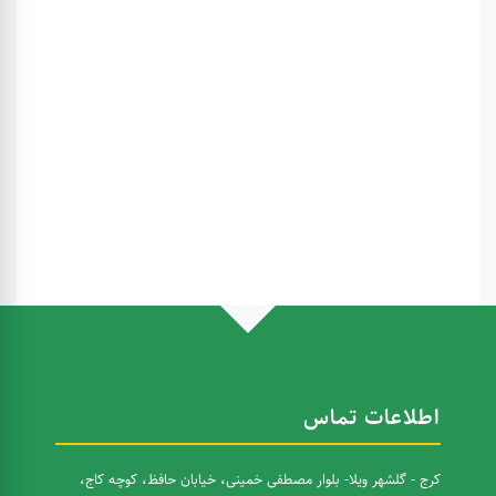
اطلاعات تماس
کرج - گلشهر ویلا- بلوار مصطفی خمینی، خیابان حافظ، کوچه کاج،