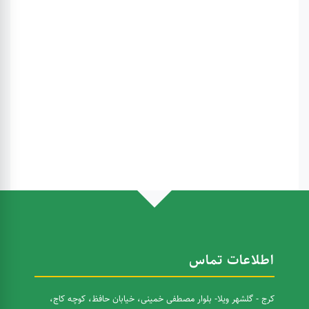
اطلاعات تماس
کرج - گلشهر ویلا- بلوار مصطفی خمینی، خیابان حافظ، کوچه کاج،