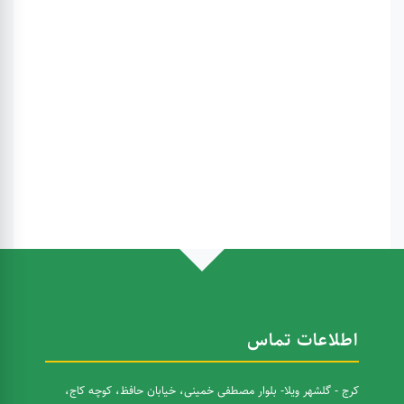
اطلاعات تماس
کرج - گلشهر ویلا- بلوار مصطفی خمینی، خیابان حافظ، کوچه کاج،