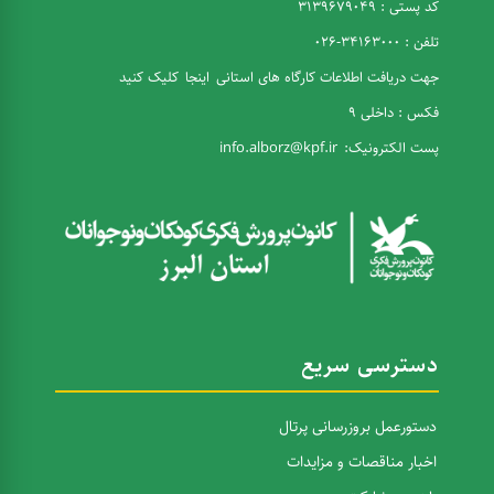
کد پستی : 3139679049
تلفن : 34163000-026
جهت دریافت اطلاعات کارگاه های استانی
اینجا
کلیک کنید
فکس : داخلی 9
پست الکترونیک:
info.alborz@kpf.ir
دسترسی سریع
دستورعمل بروزرسانی پرتال
اخبار مناقصات و مزایدات