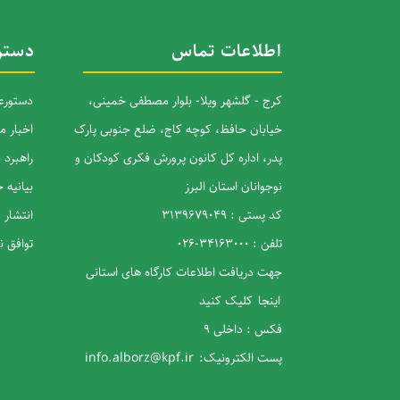
اطلاعات تماس
دستر
کرج - گلشهر ویلا- بلوار مصطفی خمینی،
دستورعم
خیابان حافظ، کوچه کاج، ضلع جنوبی پارک
اخبار م
پدر، اداره کل کانون پرورش فکری کودکان و
راهبرد
نوجوانان استان البرز
بیانیه
کد پستی : 3139679049
انتشار 
تلفن : 34163000-026
توافق 
جهت دریافت اطلاعات کارگاه های استانی
اینجا
کلیک کنید
فکس : داخلی 9
پست الکترونیک:
info.alborz@kpf.ir