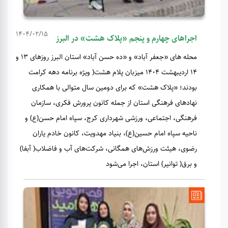
1404/02/15
اجراهای چهارم و پنجم «پلاک هشت» در البرز
محله های «جعفر آباد» و «ده حسن آباد» استان البرز روزهای ۱۳ و
۱۴ اردیبهشت ۱۴۰۴ میزبان پلام هشت( ویژه برنامه دهه کرامت
بودند؛ «پلاک هشت» که برای دومین سال متوالی با همکاری
نهادهای فرهنگی استان از جمله کانون پرورش فکری، سازمان
فرهنگی، اجتماعی، ورزشی شهرداری کرج، سپاه امام حسن(ع) و
ناحیه سپاه امام حسین(ع)، بنیاد مهدویت، کانون خادم یاران
رضوی، هیئت ورزش‌های همگانی، شرکت‌های آب و فاضلاب( آبفا)
و برق( توانیر) استان، اجرا می‌شود