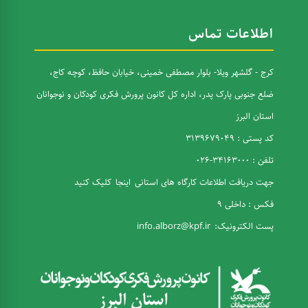
اطلاعات تماس
کرج - گلشهر ویلا- بلوار مصطفی خمینی، خیابان حافظ، کوچه کاج،
ضلع جنوبی پارک پدر، اداره کل کانون پرورش فکری کودکان و نوجوانان
استان البرز
کد پستی : 3139679049
تلفن : 34163000-026
جهت دریافت اطلاعات کارگاه های استانی
اینجا
کلیک کنید
فکس : داخلی 9
پست الکترونیک:
info.alborz@kpf.ir