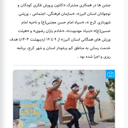
جشن ها در همکاری مشترک «کانون پرورش فکری کودکان و
نوجوانان استان البرز»، «سازمان فرهنگی، اجتماعی ، ورزشی
شهرداری کرج »، «سپاه امام حسن مجتبی(ع) و ناحیه امام
حسین(ع)» «بنیاد مهدویت»، «خادم یاران رضوی» و «هیئت
ورزش های همگانی استان البرز» از ۹ تا ۱۹ اردیبهشت ۱۴۰۴با هدف
خدمت رسانی به مناطق کم برخودار استان و شهر کرج، برنامه
ریزی و اجرا شده بود .