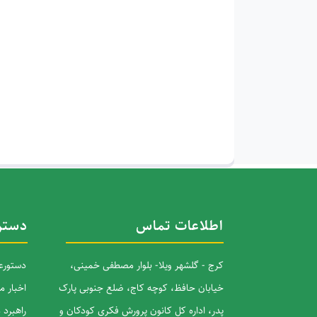
اطلاعات تماس
دستر
کرج - گلشهر ویلا- بلوار مصطفی خمینی،
دستورعم
خیابان حافظ، کوچه کاج، ضلع جنوبی پارک
اخبار م
پدر، اداره کل کانون پرورش فکری کودکان و
راهبرد