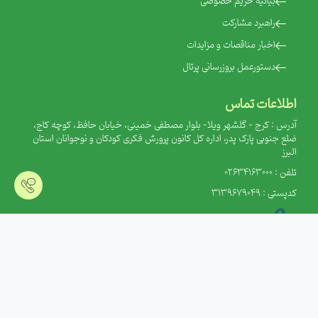
‌بیانیه حریم خصوصی
‌راهبرد مشارکت
‌اخبار مناقصات و مزایدات
‌دستورعمل بروزرسانی پرتال
اطلاعات تماس
آدرس : کرج - گلشهر ویلا- بلوار مصطفی خمینی، خیابان حافظ، کوچه کاج،
ضلع جنوبی پارک پدر، اداره کل کانون پرورش فکری کودکان و نوجوانان استان
البرز
تلفن : 02634163000
کدپستی : 3139679049
آمار
بازدید این صفحه : 869 نفر
بازدید امروز : 1473 نفر