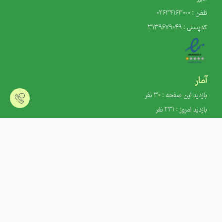
تلفن : 02634163000
کدپستی : 3139679049
آمار
بازدید این صفحه : 30 نفر
بازدید امروز : 231 نفر
کاربران آنلاین : 0 نفر
کل بازدید: 1385297 نفر
آخرین به روزرسانی: 1405/05/14 11:48
سیستم عامل :
Linux
مرورگر شما:
Google Chrome
آی پی شما :
216.73.217.59