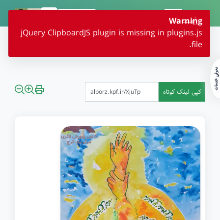
ثبت نام | ورود
Ć—
Warning
jQuery ClipboardJS plugin is missing in plugins.js
صفحه اصلی
آرشیو رویدادها
جشن «راویان غدیر»3146
file.
معرفی خدمات
کپی لینک کوتاه