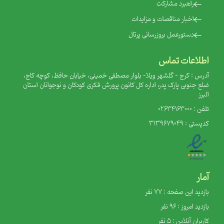
‌راهبرد مشارکت
‌اخبار مناقصات و مزایدات
‌دستورعمل بروزرسانی پرتال
اطلاعات تماس
آدرس : کرج - گلشهر ویلا- بلوار مصطفی خمینی، خیابان حافظ، کوچه کاج،
ضلع جنوبی پارک پدر، اداره کل کانون پرورش فکری کودکان و نوجوانان استان
البرز
تلفن : 02634163000
کدپستی : 3139679049
آمار
بازدید این صفحه : 77 نفر
بازدید امروز : 96 نفر
کاربران آنلاین : 5 نفر