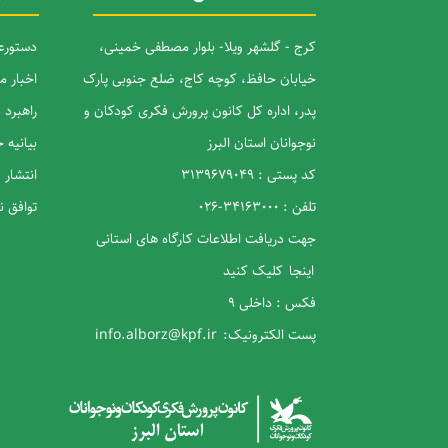
کرج - گلشهر ویلا- بلوار مصطفی خمینی،
دستورعم
خیابان حافظ، کوچه کاج، ضلع جنوبی پارک
اخبار م
پدر، اداره کل کانون پرورش فکری کودکان و
راهبرد
نوجوانان استان البرز
بیانیه
کد پستی : 3139679049
انتشار 
تلفن : 34163000-026
توافق 
جهت دریافت اطلاعات کارگاه های استانی
اینجا
کلیک کنید
فکس : داخلی 9
پست الکترونیک:
info.alborz@kpf.ir