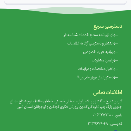
دسترسی سریع
‌توافق نامه سطح خدمات شناسه‌دار
‌انتشار و دسترسی آزاد به اطلاعات
‌بیانیه حریم خصوصی
‌راهبرد مشارکت
‌اخبار مناقصات و مزایدات
‌دستورعمل بروزرسانی پرتال
اطلاعات تماس
آدرس : کرج - گلشهر ویلا- بلوار مصطفی خمینی، خیابان حافظ، کوچه کاج، ضلع
جنوبی پارک پدر، اداره کل کانون پرورش فکری کودکان و نوجوانان استان البرز
تلفن : 02634163000
کدپستی : 3139679049